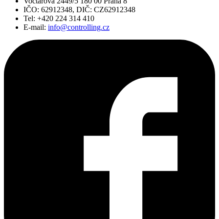
Voctářova 2449/5 180 00 Praha 8
IČO: 62912348, DIČ: CZ62912348
Tel: +420 224 314 410
E-mail:
info@controlling.cz