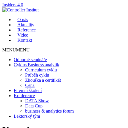
Insiders 4.0
O nás
Aktuality
Reference
Video
Kontakt
MENU
MENU
Odborné semináře
Cyklus Business analytik
Curriculum cyklu
Průběh cyklu
Zkouška a certifikát
Cena
Firemní školení
Konference
DATA Show
Data Cup
business & analytics forum
Lektorský tým