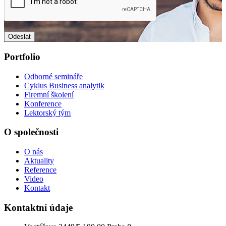
Portfolio
Odborné semináře
Cyklus Business analytik
Firemní školení
Konference
Lektorský tým
O společnosti
O nás
Aktuality
Reference
Video
Kontakt
Kontaktní údaje