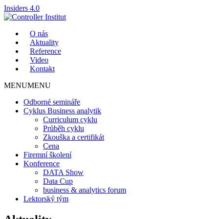
Insiders 4.0
O nás
Aktuality
Reference
Video
Kontakt
MENU
MENU
Odborné semináře
Cyklus Business analytik
Curriculum cyklu
Průběh cyklu
Zkouška a certifikát
Cena
Firemní školení
Konference
DATA Show
Data Cup
business & analytics forum
Lektorský tým