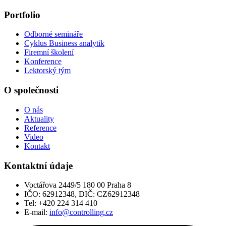
Portfolio
Odborné semináře
Cyklus Business analytik
Firemní školení
Konference
Lektorský tým
O společnosti
O nás
Aktuality
Reference
Video
Kontakt
Kontaktní údaje
Voctářova 2449/5 180 00 Praha 8
IČO: 62912348, DIČ: CZ62912348
Tel: +420 224 314 410
E-mail:
info@controlling.cz